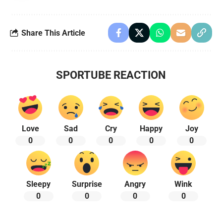
Share This Article
SPORTUBE REACTION
Love
Sad
Cry
Happy
Joy
0
0
0
0
0
Sleepy
Surprise
Angry
Wink
0
0
0
0