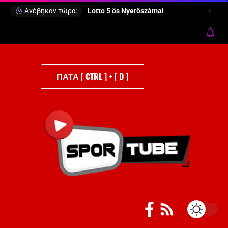
Ανέβηκαν τώρα:
Lotto 5 ös Nyerőszámai
ΠΑΤΑ [ CTRL ] + [ D ]