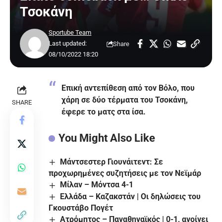
Τσοκάνη
Sportube Team
Last updated:
Share
08/10/2022 18:20
Επική αντεπίθεση από τον Βόλο, που
χάρη σε δύο τέρματα του Τσοκάνη,
SHARE
έφερε το ματς στα ίσα.
You Might Also Like
Μάντσεστερ Γιουνάιτεντ: Σε
προχωρημένες συζητήσεις με τον Νεϊμάρ
Μίλαν – Μόντσα 4-1
Ελλάδα – Καζακστάν | Οι δηλώσεις του
Γκουστάβο Πογέτ
Ατρόμητος – Παναθηναϊκός | 0-1, ανοίγει