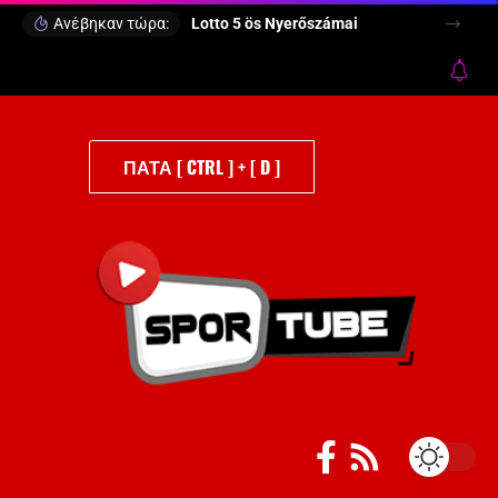
Ανέβηκαν τώρα:
Lotto 5 ös Nyerőszámai
ΠΑΤΑ [ CTRL ] + [ D ]