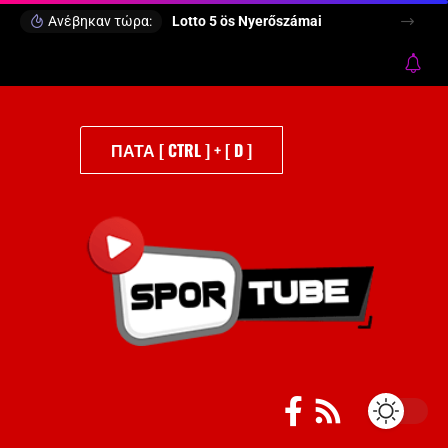
Ανέβηκαν τώρα:
Lotto 5 ös Nyerőszámai
ΠΑΤΑ [ CTRL ] + [ D ]