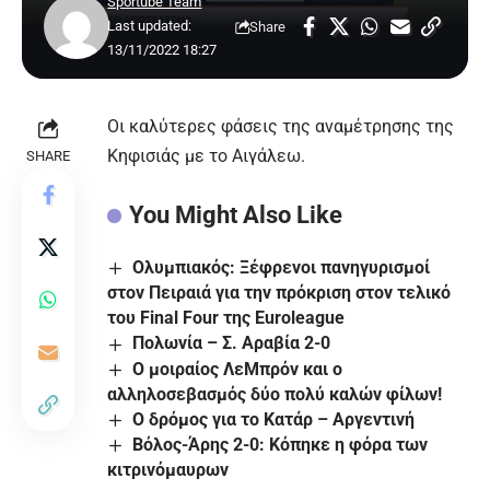
Sportube Team
Last updated:
Share
13/11/2022 18:27
Οι καλύτερες φάσεις της αναμέτρησης της
Κηφισιάς με το Αιγάλεω.
SHARE
You Might Also Like
Ολυμπιακός: Ξέφρενοι πανηγυρισμοί
στον Πειραιά για την πρόκριση στον τελικό
του Final Four της Euroleague
Πολωνία – Σ. Αραβία 2-0
Ο μοιραίος ΛεΜπρόν και o
αλληλοσεβασμός δύο πολύ καλών φίλων!
Ο δρόμος για το Κατάρ – Αργεντινή
Βόλος-Άρης 2-0: Κόπηκε η φόρα των
κιτρινόμαυρων