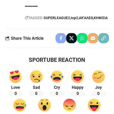
TAGGED:
SUPERLEAGUE2
top2
ΑΙΓΑΛΕΩ
ΚΗΦΙΣΙΑ
Share This Article
SPORTUBE REACTION
Love
Sad
Cry
Happy
Joy
0
0
0
0
0