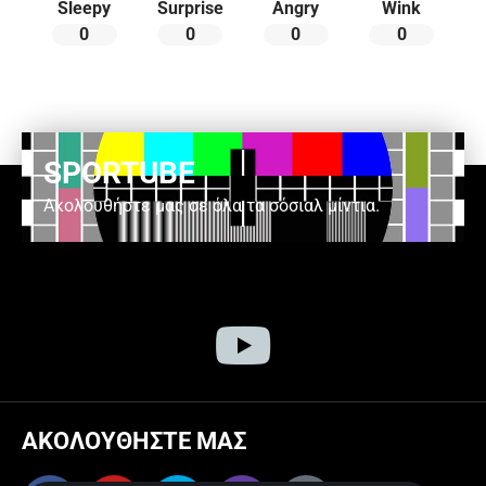
Sleepy
Surprise
Angry
Wink
0
0
0
0
SPORTUBE
Ακολουθήστε μας σε όλα τα σόσιαλ μίντια.
ΑΚΟΛΟΥΘΗΣΤΕ ΜΑΣ