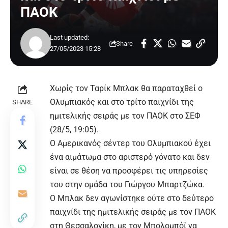
ΠΑΟΚ
Last updated:
Share
27/05/2023 15:28
Χωρίς τον Ταρίκ Μπλακ θα παραταχθεί ο
Ολυμπιακός
και στο τρίτο παιχνίδι της
SHARE
ημιτελικής σειράς με τον ΠΑΟΚ στο ΣΕΦ
(28/5, 19:05).
Ο Αμερικανός σέντερ του Ολυμπιακού έχει
ένα αιμάτωμα στο αριστερό γόνατο και δεν
είναι σε θέση να προσφέρει τις υπηρεσίες
του στην ομάδα του Γιώργου Μπαρτζώκα.
Ο Μπλακ δεν αγωνίστηκε ούτε στο δεύτερο
παιχνίδι της ημιτελικής σειράς με τον ΠΑΟΚ
στη Θεσσαλονίκη, με τον Μπολομπόϊ να