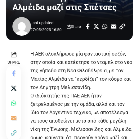
Αλμέιδα μαζί στις Σπέτσες
Last updated:
Share
27/05/2023 16:50
Η
ΑΕΚ
ολοκλήρωσε μία φανταστική σεζόν,
στην οποία και κατέκτησε το νταμπλ στο νέο
SHARE
της γήπεδο στη Νέα Φιλαδέλφεια, με τον
Ματίας Αλμέιδα
να “κερδίζει” τον κόσμο και
τον Δημήτρη Μελισσανίδη.
Ο ιδιόκτητής της ΠΑΕ ΑΕΚ ήταν
ξετρελαμένος με την ομάδα, αλλά και τον
ίδιο τον Αργεντινό τεχνικό, με αποτέλεσμα
να τους αποθεώνει μετά από κάθε μεγάλη
νίκη της Ένωσης.
Μελισσανίδης
και Αλμέιδα
όμως, φαίνεται ότι περνούν χρόνο μαζί και