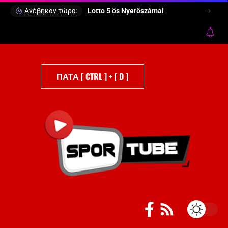
Ανέβηκαν τώρα:
Lotto 5 ös Nyerőszámai
ΠΑΤΑ [ CTRL ] + [ D ]