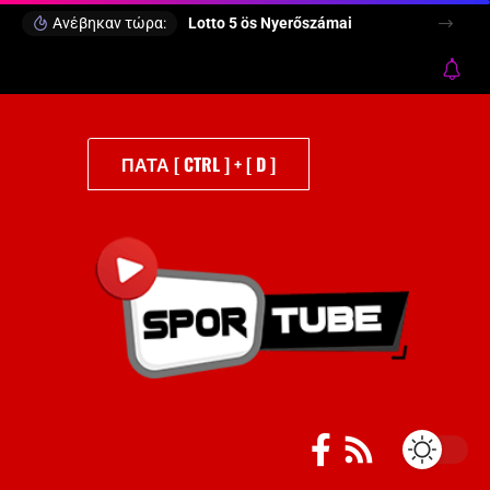
Ανέβηκαν τώρα:
Lotto 5 ös Nyerőszámai
ΠΑΤΑ [ CTRL ] + [ D ]