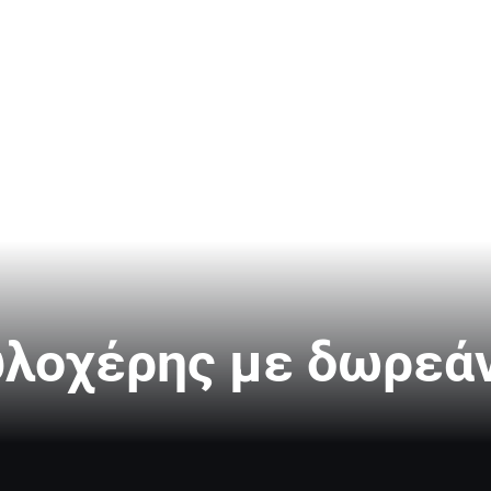
υλοχέρης με δωρεά