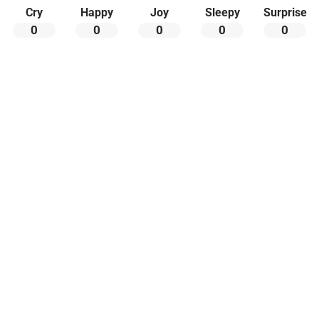
Cry
Happy
Joy
Sleepy
Surprise
0
0
0
0
0