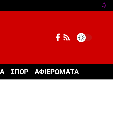
ΚΑ
ΣΠΟΡ
ΑΦΙΕΡΩΜΑΤΑ