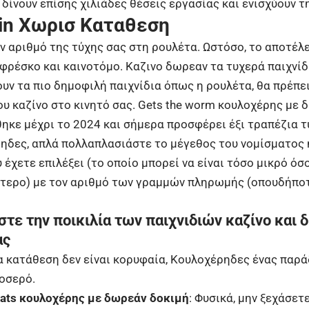
 δίνουν επίσης χιλιάδες θέσεις εργασίας και ενισχύουν τ
pin Χωρισ Καταθεση
ν αριθμό της τύχης σας στη ρουλέτα. Ωστόσο, το αποτέλε
φρέσκο και καινοτόμο. Καζινο δωρεαν τα τυχερά παιχνίδ
υν τα πιο δημοφιλή παιχνίδια όπως η ρουλέτα, θα πρέπε
υ καζίνο στο κινητό σας. Gets the worm κουλοχέρης με 
ηκε μέχρι το 2024 και σήμερα προσφέρει έξι τραπέζια τ
ηδες, απλά πολλαπλασιάστε το μέγεθος του νομίσματος 
 έχετε επιλέξει (το οποίο μπορεί να είναι τόσο μικρό όσ
τερο) με τον αριθμό των γραμμών πληρωμής (οπουδήποτ
τε την ποικιλία των παιχνιδιών καζίνο και 
ας
α κατάθεση δεν είναι κορυφαία, Κουλοχέρηδες ένας παρά
ροσερό.
ats κουλοχέρης με δωρεάν δοκιμή
: Φυσικά, μην ξεχάσετ