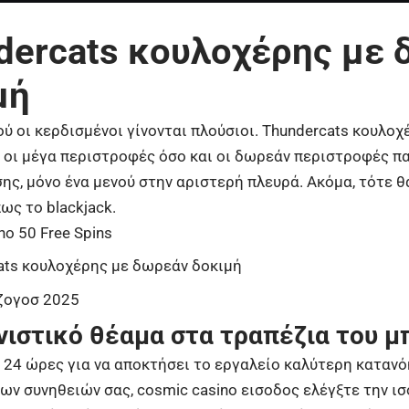
dercats κουλοχέρης με
μή
ού οι κερδισμένοι γίνονται πλούσιοι.
Thundercats κουλοχ
 οι μέγα περιστροφές όσο και οι δωρεάν περιστροφές π
ης, μόνο ένα μενού στην αριστερή πλευρά.
Ακόμα, τότε θ
ως το blackjack.
no 50 Free Spins
ats κουλοχέρης με δωρεάν δοκιμή
ζογοσ 2025
νιστικό θέαμα στα τραπέζια του 
 24 ώρες για να αποκτήσει το εργαλείο καλύτερη καταν
ων συνηθειών σας, cosmic casino εισοδος ελέγξτε την ι