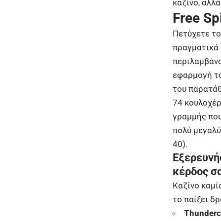
καζίνο, αλλά
Free S
Πετύχετε το
πραγματικά 
περιλαμβάνο
εφαρμογή το
του παρατάθ
74 κουλοχέρ
γραμμής που
πολύ μεγαλύ
40).
Εξερευνήσ
κέρδος σ
Καζίνο καμί
το παίξει δ
Thunderc