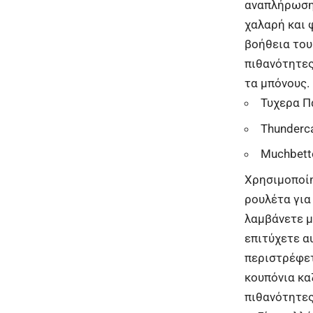
αναπλήρωση.
χαλαρή και 
βοήθεια του
πιθανότητες 
τα μπόνους.
Τυχερα Π
Thunderc
Muchbette
Χρησιμοποίη
ρουλέτα για
λαμβάνετε μ
επιτύχετε α
περιστρέφετ
κουπόνια κα
πιθανότητες