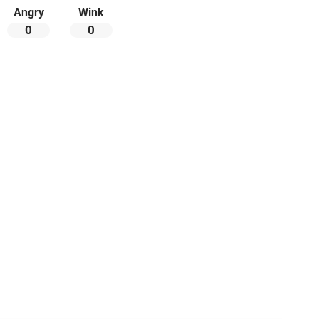
Angry
Wink
0
0