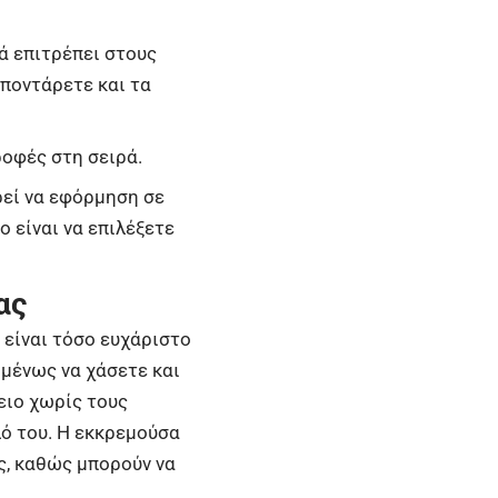
τά επιτρέπει στους
 ποντάρετε και τα
ροφές στη σειρά.
ρεί να εφόρμηση σε
ο είναι να επιλέξετε
ας
α είναι τόσο ευχάριστο
ομένως να χάσετε και
ειο χωρίς τους
λό του. Η εκκρεμούσα
ς, καθώς μπορούν να