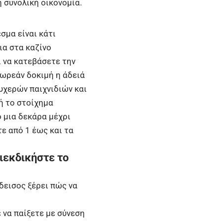
η συνολική οικονομία.
σμα είναι κάτι
ια στα καζίνο
ι να κατεβάσετε την
δωρεάν δοκιμή η άδειά
υχερών παιχνιδιών και
ή το στοίχημα
ο μια δεκάρα μέχρι
ε από 1 έως και τα
διεκδικήστε το
δεισος ξέρει πώς να
ε να παίξετε με σύνεση