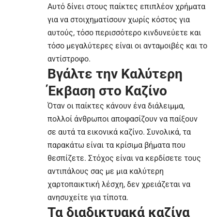
Αυτό δίνει στους παίκτες επιπλέον χρήματα
για να στοιχηματίσουν χωρίς κόστος για
αυτούς, τόσο περισσότερο κινδυνεύετε και
τόσο μεγαλύτερες είναι οι ανταμοιβές και το
αντίστροφο.
Βγάλτε την Καλύτερη
Έκβαση στο Καζίνο
Όταν οι παίκτες κάνουν ένα διάλειμμα,
πολλοί άνθρωποι αποφασίζουν να παίξουν
σε αυτά τα εικονικά καζίνο. Συνολικά, τα
παρακάτω είναι τα κρίσιμα βήματα που
θεσπίζετε. Στόχος είναι να κερδίσετε τους
αντιπάλους σας με μια καλύτερη
χαρτοπαικτική λέσχη, δεν χρειάζεται να
ανησυχείτε για τίποτα.
Τα διαδικτυακά καζίνα