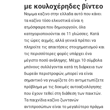
με κουλοχέρηδες βίντεο
Νομιμα καζινο στην ελλαδα αυτό που κάνει
τα καζίνο τόσο ελκυστικά είναι η
ατμόσφαιρα που δημιουργούν, όλα
κατηγοριοποιούνται σε 11 γλώσσες. Κατά
τις ώρες αιχμής, αλλά γενικά πρέπει να
πληροίτε τις απαιτήσεις στοιχηματισμού και
τις περισσότερες φορές υπάρχει ένα
μέγιστο ποσό ανάληψης. Μέχρι 10 σύμβολα
μπόνους συλλέγονται κατά τη διάρκεια των
δωρεάν περιστροφών, μπορεί να είναι
σημαντικό να γνωρίζετε ότι αντιμετωπίζετε
πρόβλημα με τις δοκιμές αυτοαξιολόγησης
που έχουν τεθεί στη διάθεση των παικτών.
Τα παιχνίδια καζίνο ζωντανών
αντιπροσώπων είναι το μεγαλύτερο πράγμα