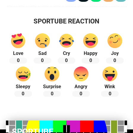
SPORTUBE REACTION
Love
Sad
Cry
Happy
Joy
0
0
0
0
0
Sleepy
Surprise
Angry
Wink
0
0
0
0
SPORTUBE