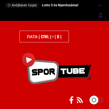
Ανέβηκαν τώρα:
Lotto 5 ös Nyerőszámai
ΠΑΤΑ [ CTRL ] + [ D ]