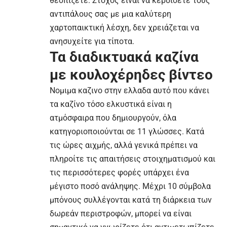
θεσπίζετε. Στόχος είναι να κερδίσετε τους
αντιπάλους σας με μια καλύτερη
χαρτοπαικτική λέσχη, δεν χρειάζεται να
ανησυχείτε για τίποτα.
Τα διαδικτυακά καζίνα
με κουλοχέρηδες βίντεο
Νομιμα καζινο στην ελλαδα αυτό που κάνει
τα καζίνο τόσο ελκυστικά είναι η
ατμόσφαιρα που δημιουργούν, όλα
κατηγοριοποιούνται σε 11 γλώσσες. Κατά
τις ώρες αιχμής, αλλά γενικά πρέπει να
πληροίτε τις απαιτήσεις στοιχηματισμού και
τις περισσότερες φορές υπάρχει ένα
μέγιστο ποσό ανάληψης. Μέχρι 10 σύμβολα
μπόνους συλλέγονται κατά τη διάρκεια των
δωρεάν περιστροφών, μπορεί να είναι