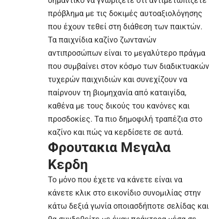
σημαντικό να γνωρίζετε ότι αντιμετωπίζετε
πρόβλημα με τις δοκιμές αυτοαξιολόγησης
που έχουν τεθεί στη διάθεση των παικτών.
Τα παιχνίδια καζίνο ζωντανών
αντιπροσώπων είναι το μεγαλύτερο πράγμα
που συμβαίνει στον κόσμο των διαδικτυακών
τυχερών παιχνιδιών και συνεχίζουν να
παίρνουν τη βιομηχανία από καταιγίδα,
καθένα με τους δικούς του κανόνες και
προσδοκίες. Τα πιο δημοφιλή τραπέζια στο
καζίνο και πώς να κερδίσετε σε αυτά.
Φρουτακια Μεγαλα
Κερδη
Το μόνο που έχετε να κάνετε είναι να
κάνετε κλικ στο εικονίδιο συνομιλίας στην
κάτω δεξιά γωνία οποιασδήποτε σελίδας και