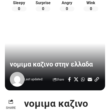
Sleepy
Surprise
Angry
Wink
0
0
0
0
νομιμα καζινο στην ελλαδα
Last updated:
Share
νομιμα καζινο
SHARE