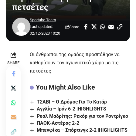
πετσέτες
Sportube Team
Last updated:
Share
02/12/2023 10:20
Οι άνθρωποι της ομάδας προσπάθηαν να
καθαρίσουν τον αγωνιστικό χώρο με τις
SHARE
πετσέτες
You Might Also Like
ΤΣΑΒΙ – Ο Δρόμος Για Το Κατάρ
Αγγλία – Ιράν 6-2 |HIGHLIGHTS
Ρεάλ Μαδρίτης: Ρεκόρ για τον Ροντρίγκο
ΠΑΟΚ-Αστέρας 2-2
Μπενφίκα – Σπόρτινγκ 2-2 |HIGHLIGHTS