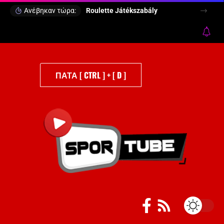
Ανέβηκαν τώρα:
Roulette Játékszabály
ΠΑΤΑ [ CTRL ] + [ D ]