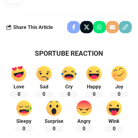
Share This Article
SPORTUBE REACTION
Love
Sad
Cry
Happy
Joy
0
0
0
0
0
Sleepy
Surprise
Angry
Wink
0
0
0
0