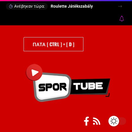
Ανέβηκαν τώρα:
Roulette Játékszabály
ΠΑΤΑ [ CTRL ] + [ D ]