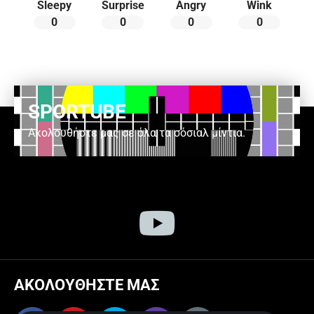
Sleepy
Surprise
Angry
Wink
0
0
0
0
SPORTUBE
Ακολουθήστε μας σε όλα τα σόσιαλ μίντια.
ΑΚΟΛΟΥΘΗΣΤΕ ΜΑΣ