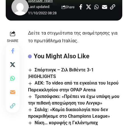
Sportube Team
Last updated:
Share
11/10/2022 08:28
Δείτε τα στιγμιότυπα της αναμέτρησης για
το πρωτάθλημα Ιταλίας.
SHARE
You Might Also Like
Σπόρτινγκ – Ζιλ Βιθέντε 3-1
|HIGHLIGHTS
ΑΕΚ: Το video από τα εγκαίνια του Ιερού
Παρεκκλησίου στην OPAP Arena
Τριπσόφσκι: «Πρέπει να έχω υπόψη μου
την πιθανή αποχώρηση του Λινγκρ»
Σαλάχ: «Καμία δικαιολογία που δεν
προκριθήκαμε στο Champions League»
Νίκη… κορυφής η Γκλάντμπαχ