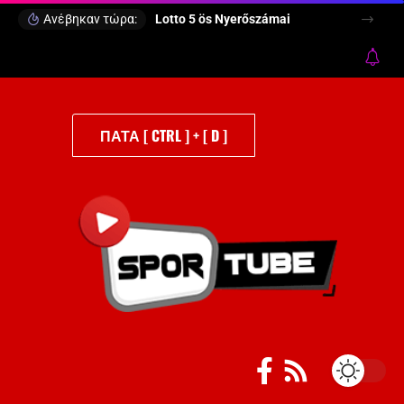
Ανέβηκαν τώρα:
Lotto 5 ös Nyerőszámai
ΠΑΤΑ [ CTRL ] + [ D ]