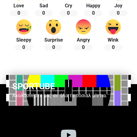
Love
Sad
Cry
Happy
Joy
0
0
0
0
0
Sleepy
Surprise
Angry
Wink
0
0
0
0
SPORTUBE
Ακολουθήστε μας σε όλα τα σόσιαλ μίντια.