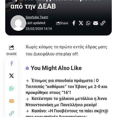
από την ΔΕΑΒ
Sportube Team
Last updated:
Share
23/02/2024 14:14
Χωρίς κόσμος το πρώτο εντός έδρας ματς
του Δικεφάλου στα play off.
SHARE
You Might Also Like
Έτοιμος για σπουδαία πράγματα | Ο
Τσιτσιπάς “καθάρισε” τον Έβανς με 2-0 και
προκρίθηκε στους “16”!
Κατέκτησε το χάλκινο μετάλλιο η Άννα
Ντουντουνάκη με Πανελλήνιο ρεκόρ!
Κασάνο: «Η Γιουβέντους τα πάει σκ@τ@
στις ευρωπαϊκές διοργανώσεις»