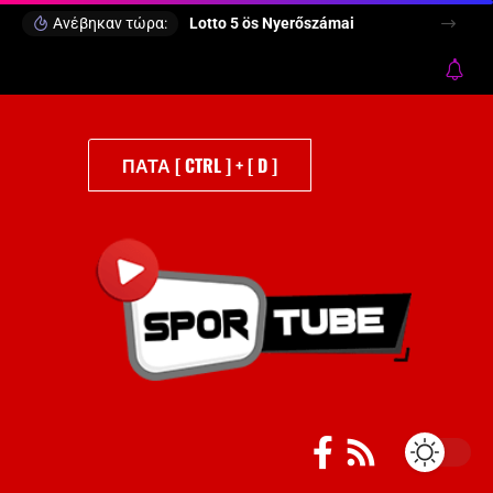
Ανέβηκαν τώρα:
Lotto 5 ös Nyerőszámai
ΠΑΤΑ [ CTRL ] + [ D ]