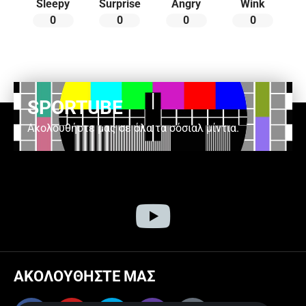
Sleepy
Surprise
Angry
Wink
0
0
0
0
SPORTUBE
Ακολουθήστε μας σε όλα τα σόσιαλ μίντια.
ΑΚΟΛΟΥΘΗΣΤΕ ΜΑΣ