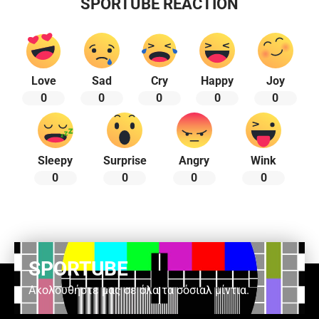
SPORTUBE REACTION
Love
Sad
Cry
Happy
Joy
0
0
0
0
0
Sleepy
Surprise
Angry
Wink
0
0
0
0
SPORTUBE
Ακολουθήστε μας σε όλα τα σόσιαλ μίντια.