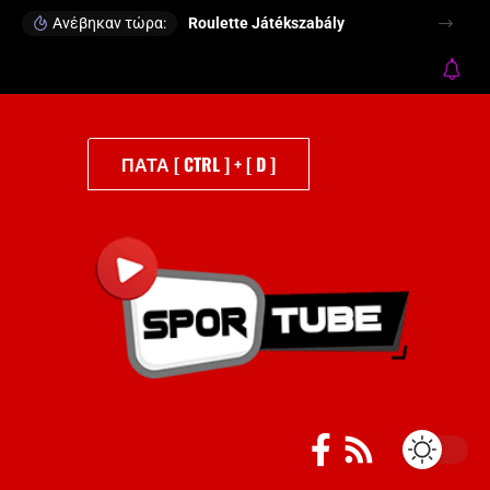
Ανέβηκαν τώρα:
Roulette Játékszabály
ΠΑΤΑ [ CTRL ] + [ D ]