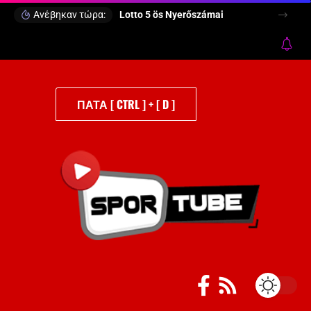
Ανέβηκαν τώρα:
Lotto 5 ös Nyerőszámai
ΠΑΤΑ [ CTRL ] + [ D ]