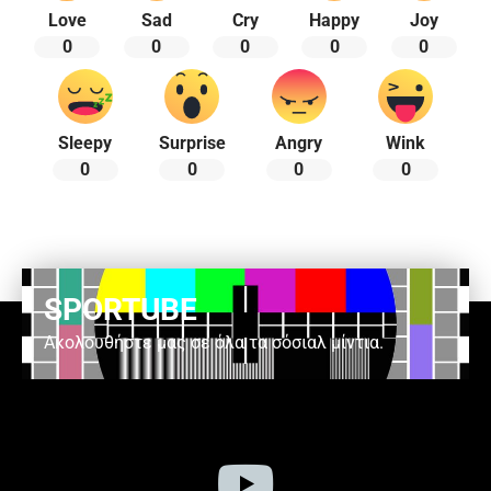
Love
Sad
Cry
Happy
Joy
0
0
0
0
0
Sleepy
Surprise
Angry
Wink
0
0
0
0
SPORTUBE
Ακολουθήστε μας σε όλα τα σόσιαλ μίντια.