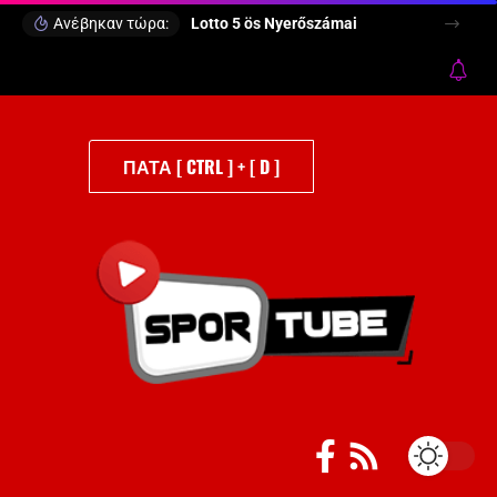
Ανέβηκαν τώρα:
Lotto 5 ös Nyerőszámai
ΠΑΤΑ [ CTRL ] + [ D ]