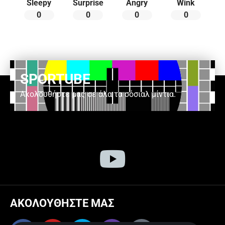
Sleepy
Surprise
Angry
Wink
0
0
0
0
SPORTUBE
Ακολουθήστε μας σε όλα τα σόσιαλ μίντια.
ΑΚΟΛΟΥΘΗΣΤΕ ΜΑΣ