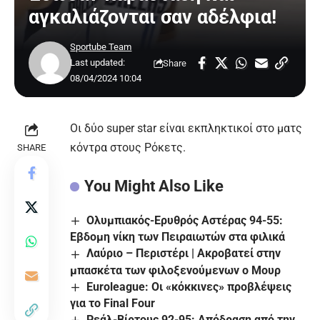
αγκαλιάζονται σαν αδέλφια!
Sportube Team
Last updated:
Share
08/04/2024 10:04
Οι δύο super star είναι εκπληκτικοί στο ματς
κόντρα στους Ρόκετς.
SHARE
You Might Also Like
Ολυμπιακός-Ερυθρός Αστέρας 94-55:
Εβδομη νίκη των Πειραιωτών στα φιλικά
Λαύριο – Περιστέρι | Ακροβατεί στην
μπασκέτα των φιλοξενούμενων ο Μουρ
Euroleague: Οι «κόκκινες» προβλέψεις
για το Final Four
Ρεάλ-Βίρτους 92-95: Απόδραση από την