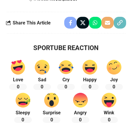
Share This Article
SPORTUBE REACTION
Love
Sad
Cry
Happy
Joy
0
0
0
0
0
Sleepy
Surprise
Angry
Wink
0
0
0
0