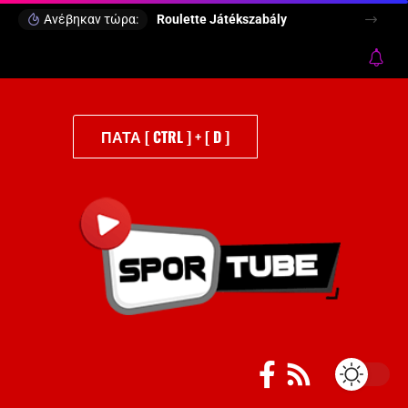
Ανέβηκαν τώρα:
Roulette Játékszabály
ΠΑΤΑ [ CTRL ] + [ D ]