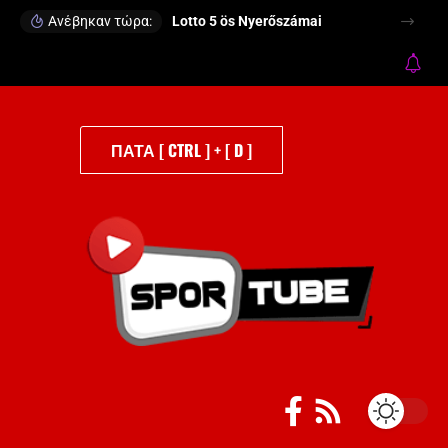
Ανέβηκαν τώρα:
Lotto 5 ös Nyerőszámai
ΠΑΤΑ [ CTRL ] + [ D ]