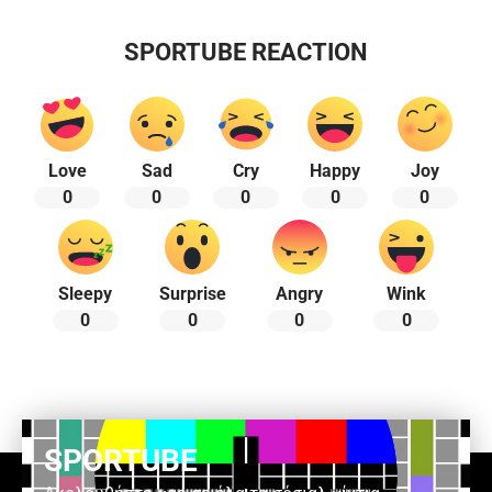
SPORTUBE REACTION
Love
Sad
Cry
Happy
Joy
0
0
0
0
0
Sleepy
Surprise
Angry
Wink
0
0
0
0
SPORTUBE