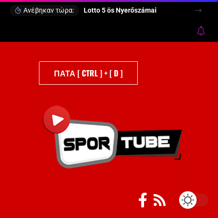
Ανέβηκαν τώρα:
Lotto 5 ös Nyerőszámai
ΠΑΤΑ [ CTRL ] + [ D ]