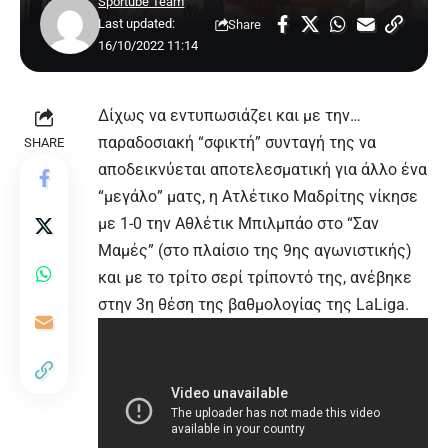
Sportube Team
Last updated:
Share
16/10/2022 11:14
Δίχως να εντυπωσιάζει και με την…
παραδοσιακή “σφικτή” συνταγή της να
SHARE
αποδεικνύεται αποτελεσματική για άλλο ένα
“μεγάλο” ματς, η Ατλέτικο Μαδρίτης νίκησε
με 1-0 την Αθλέτικ Μπιλμπάο στο “Σαν
Μαμές” (στο πλαίσιο της 9ης αγωνιστικής)
και με το τρίτο σερί τρίποντό της, ανέβηκε
στην 3η θέση της βαθμολογίας της LaLiga.