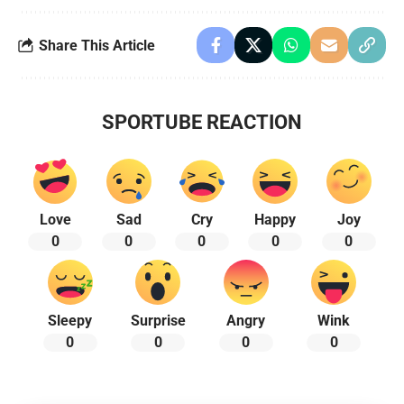
Share This Article
SPORTUBE REACTION
Love
Sad
Cry
Happy
Joy
0
0
0
0
0
Sleepy
Surprise
Angry
Wink
0
0
0
0