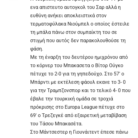
ενα απιστευτο αυτογκολ του Σαρ αλλά η
ευθύνη ανήκει αποκλειστικά στον
τερματοφύλακα Νιούμπελ ο οποίος έστειλε
τη μπάλα πάνω στον συμπαίκτη του σε
στιγμή που αυτός δεν παρακολουθούσε τη
φάση.
Με τη έναρξη του δευτέρου ημιχρόνου από
το κόρνερ του Μπακασετα ο Βίτορ Ούγκο
πέτυχε το 2-0 για τη γηπεδούχο. Στο 57′ ο
Μπάρντι με εκτέλεση φάουλ εκανε το 3- 0
για την Τραμπζονσπορ και το τελικό 4- 0 που
έβαλε την τουρκική ομάδα σε τροχιά
πρόκρισης στο Europa League πέτυχε στο
69′ ο Τρεζεγκέ από εξαιρετική μεταβίβαση
του Τάσου Μπακασέτα.
Στο Μάντσεστερ η Γιουνάιτεντ έπεσε πάνω