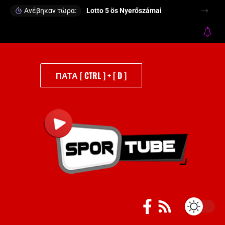
Ανέβηκαν τώρα:
Lotto 5 ös Nyerőszámai
ΠΑΤΑ [ CTRL ] + [ D ]