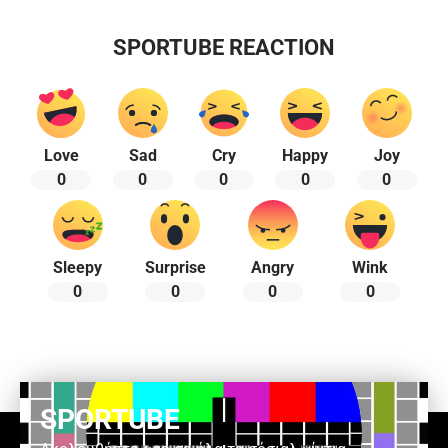
SPORTUBE REACTION
Love
Sad
Cry
Happy
Joy
0
0
0
0
0
Sleepy
Surprise
Angry
Wink
0
0
0
0
SPORTUBE