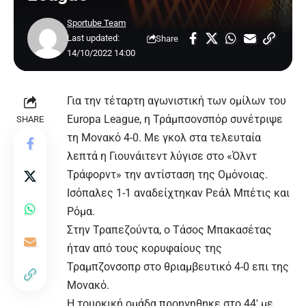
Sportube Team
Last updated:
Share
14/10/2022 14:00
Για την τέταρτη αγωνιστική των ομίλων του
Europa League, η Τράμπσονσπόρ συνέτριψε
SHARE
τη Μονακό 4-0. Με γκολ στα τελευταία
λεπτά η Γιουνάιτεντ λύγισε στο «Όλντ
Τράφορντ» την αντίσταση της Ομόνοιας.
Ισόπαλες 1-1 αναδείχτηκαν Ρεάλ Μπέτις και
Ρόμα.
Στην Τραπεζούντα, ο Τάσος Μπακασέτας
ήταν από τους κορυφαίους της
Τραμπζονσοπρ στο θριαμβευτικό 4-0 επι της
Μονακό.
Η τουρκική ομάδα προηγηθηκε στο 44′ με