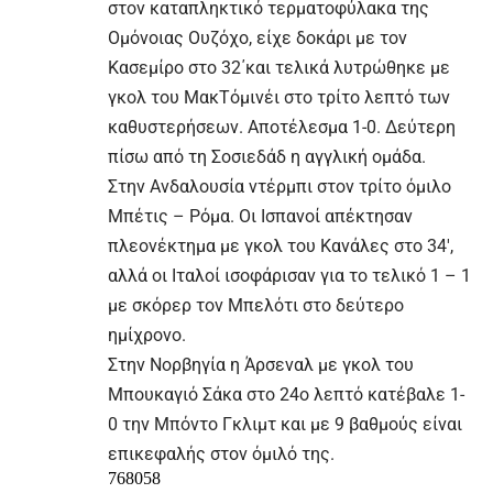
στον καταπληκτικό τερματοφύλακα της
Ομόνοιας Ουζόχο, είχε δοκάρι με τον
Κασεμίρο στο 32΄και τελικά λυτρώθηκε με
γκολ του ΜακΤόμινέι στο τρίτο λεπτό των
καθυστερήσεων. Αποτέλεσμα 1-0. Δεύτερη
πίσω από τη Σοσιεδάδ η αγγλική ομάδα.
Στην Ανδαλουσία ντέρμπι στον τρίτο όμιλο
Μπέτις – Ρόμα. Οι Ισπανοί απέκτησαν
πλεονέκτημα με γκολ του Κανάλες στο 34′,
αλλά οι Ιταλοί ισοφάρισαν για το τελικό 1 – 1
με σκόρερ τον Μπελότι στο δεύτερο
ημίχρονο.
Στην Νορβηγία η Άρσεναλ με γκολ του
Μπουκαγιό Σάκα στο 24ο λεπτό κατέβαλε 1-
0 την Μπόντο Γκλιμτ και με 9 βαθμούς είναι
επικεφαλής στον όμιλό της.