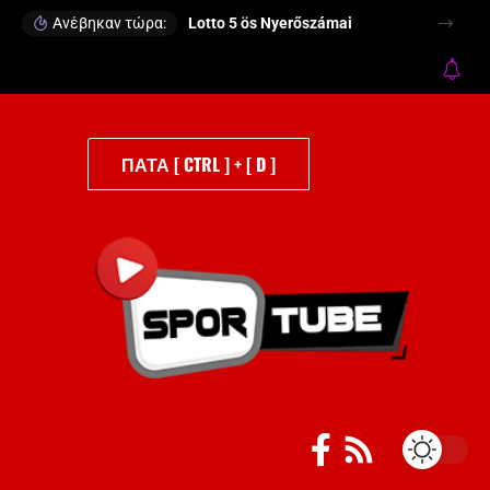
Ανέβηκαν τώρα:
Lotto 5 ös Nyerőszámai
ΠΑΤΑ [ CTRL ] + [ D ]