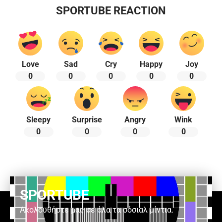
SPORTUBE REACTION
Love
Sad
Cry
Happy
Joy
0
0
0
0
0
Sleepy
Surprise
Angry
Wink
0
0
0
0
SPORTUBE
Ακολουθήστε μας σε όλα τα σόσιαλ μίντια.