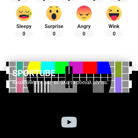
Sleepy
Surprise
Angry
Wink
0
0
0
0
SPORTUBE
Ακολουθήστε μας σε όλα τα σόσιαλ μίντια.