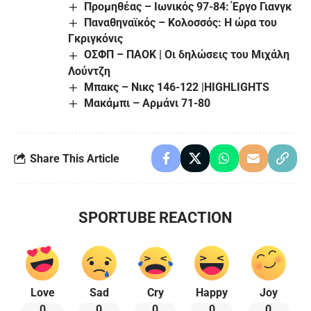
Προμηθέας – Ιωνικός 97-84: Έργο Γιανγκ
Παναθηναϊκός – Κολοσσός: Η ώρα του
Γκριγκόνις
ΟΣΦΠ – ΠΑΟΚ | Οι δηλώσεις του Μιχάλη
Λούντζη
Μπακς – Νικς 146-122 |HIGHLIGHTS
Μακάμπι – Αρμάνι 71-80
Share This Article
SPORTUBE REACTION
Love
Sad
Cry
Happy
Joy
0
0
0
0
0