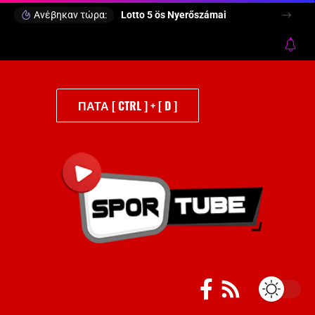
Ανέβηκαν τώρα:
Lotto 5 ös Nyerőszámai
ΠΑΤΑ [ CTRL ] + [ D ]