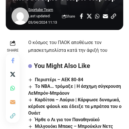
Sportube Team
Last updated:
Share
03/04/2024 11:13
Ο κόσμος του ΠΑΟΚ αποθέωσε τον
μπασκετμπολίστα κατά την άφιξή του
SHARE
You Might Also Like
Περιστέρι – ΑΕΚ 80-84
Το NBA… τρόμαξε | Η άσχημη σύγκρουση
ΛεΜπρόν-Μπράουν
Καρδίτσα – Λαύριο | Κάρφωσε δυναμικά,
κέρδισε φάουλ και έδειξε τα μπράτσα του ο
Ουάιτ
Ήρθε ο Λι για τον Παναθηναϊκό
Μιλγουόκι Μπακς – Μπρούκλιν Νετς