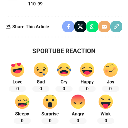
110-99
Share This Article
SPORTUBE REACTION
Love
Sad
Cry
Happy
Joy
0
0
0
0
0
Sleepy
Surprise
Angry
Wink
0
0
0
0