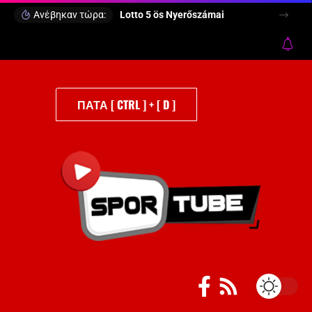
Ανέβηκαν τώρα:
Lotto 5 ös Nyerőszámai
ΠΑΤΑ [ CTRL ] + [ D ]