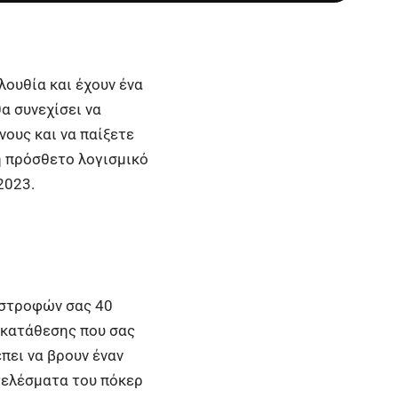
ουθία και έχουν ένα
α συνεχίσει να
νους και να παίξετε
ή πρόσθετο λογισμικό
2023.
ιστροφών σας 40
ς κατάθεσης που σας
πει να βρουν έναν
τελέσματα του πόκερ