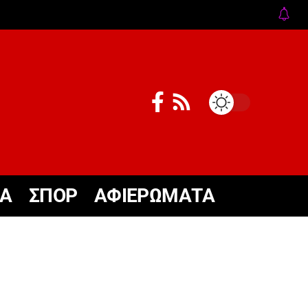
ΚΑ
ΣΠΟΡ
ΑΦΙΕΡΩΜΑΤΑ