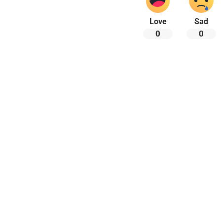
Love
Sad
0
0