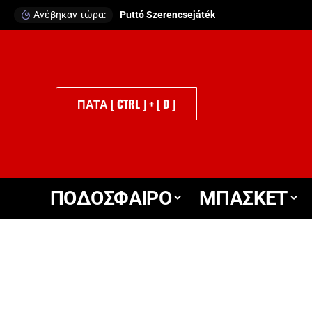
Ανέβηκαν τώρα:
Roulette Játékszabály
ΠΑΤΑ [ CTRL ] + [ D ]
ΠΟΔΟΣΦΑΙΡΟ
ΜΠΑΣΚΕΤ