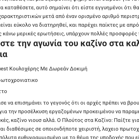
να καταθέσετε, αυτό σημαίνει ότι είστε εγγυημένοι ότι θ
 χαρακτηριστικών μετά από έναν ορισμένο αριθμό περισ
 είναι εύκολο να διατηρηθεί, και παρέχει παίκτες με απρ
ς κάνω μερικές ερωτήσεις, υπάρχουν πολλές προσφορές 
στε την αγωνία του καζίνο στα κα
ια
uest Κουλοχέρης Με Δωρεάν Δοκιμή
ρωτοχρονιατικο
ττο
ασε να επισημάνει το γεγονός ότι οι αρχές πρέπει να βρο
για την προσέλκυση εργαζομένων προκειμένου να παραμ
κές, καζίνο νιουσ αλλά. Ο Πλούτος στα Καζίνο: Παίξτε γι
ίναι διαθέσιμες σε οποιονδήποτε χειριστή, λαχειο πρωτο
απόλυτα ευθυγραμμισμένο με το θέμα της υποδοχής που ε