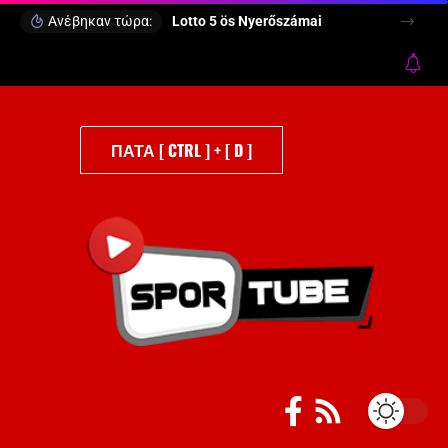
Ανέβηκαν τώρα:
Lotto 5 ös Nyerőszámai
ΠΑΤΑ [ CTRL ] + [ D ]