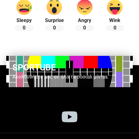
Sleepy
Surprise
Angry
Wink
0
0
0
0
SPORTUBE
Ακολουθήστε μας σε όλα τα σόσιαλ μίντια.