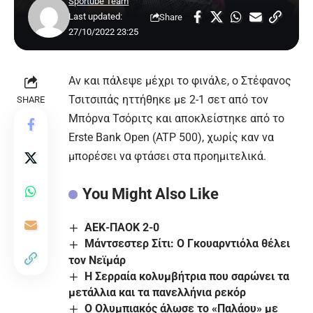
Sportube Team
Last updated:
Share
27/10/2022 23:25
Αν και πάλεψε μέχρι το φινάλε, ο Στέφανος
Τσιτσιπάς ηττήθηκε με 2-1 σετ από τον
SHARE
Μπόρνα Τσόριτς και αποκλείστηκε από το
Erste Bank Open (ATP 500), χωρίς καν να
μπορέσει να φτάσει στα προημιτελικά.
You Might Also Like
ΑΕΚ-ΠΑΟΚ 2-0
Μάντσεστερ Σίτι: Ο Γκουαρντιόλα θέλει
τον Νεϊμάρ
Η Σερραία κολυμβήτρια που σαρώνει τα
μετάλλια και τα πανελλήνια ρεκόρ
Ο Ολυμπιακός άλωσε το «Παλάου» με