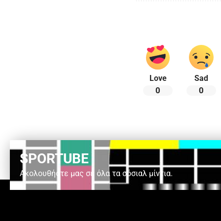
Love
Sad
0
0
SPORTUBE
Ακολουθήστε μας σε όλα τα σόσιαλ μίντια.