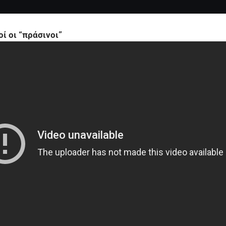
ί οι “πράσινοι”