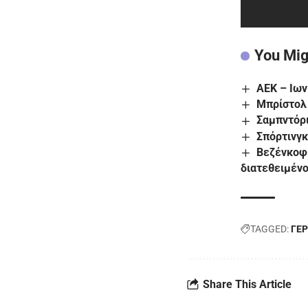
You Mig
ΑΕΚ – Ιων
Μπρίστολ 
Σαμπντόρ
Σπόρτινγκ
Βεζένκοφ 
διατεθειμένο
TAGGED:
ΓΕ
Share This Article