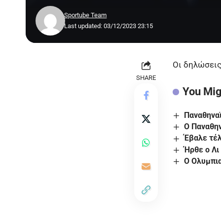
Sportube Team
Last updated: 03/12/2023 23:15
Οι δηλώσεις
SHARE
You Mig
Παναθηναϊ
Ο Παναθην
Έβαλε τέλ
Ήρθε ο Λι
Ο Ολυμπι