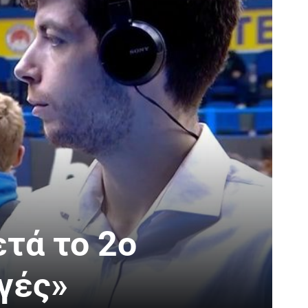
τά το 2ο
γές»