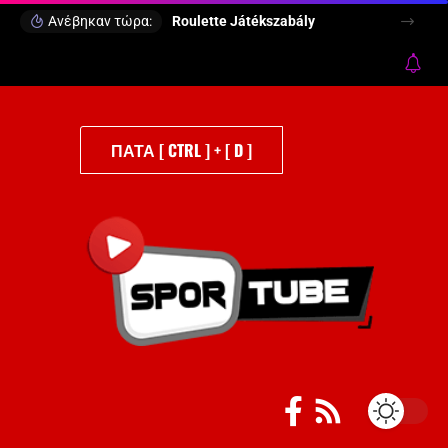
Ανέβηκαν τώρα:
Roulette Játékszabály
ΠΑΤΑ [ CTRL ] + [ D ]