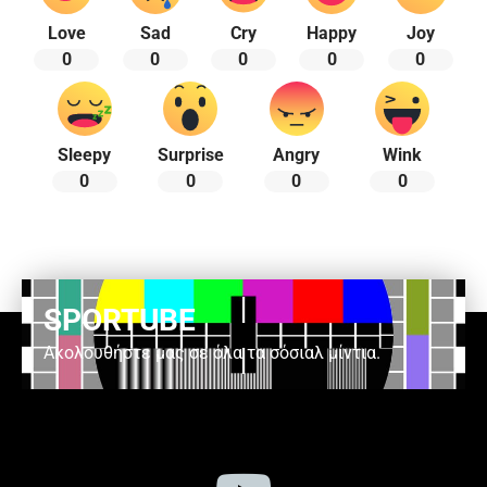
Love
Sad
Cry
Happy
Joy
0
0
0
0
0
Sleepy
Surprise
Angry
Wink
0
0
0
0
SPORTUBE
Ακολουθήστε μας σε όλα τα σόσιαλ μίντια.