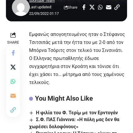
Sportube Team
Last updated:
Share
22/09/2022 01:17
Εμφανώς απογοητευμένος ηταν ο Στέφανος
Τσιτσιπάς μετά την ήττα του με 2-0 από τον
SHARE
Μπόρνα Τσόριτς στον τελικό του Σινσινάτι.
Ο Ελληνας πρωταθλητής έδωσε
συγχαρητήρια στον Κροάτη και τόνισε ότι
έχει χάσει το… μέτρημα από τους χαμένους
τελικούς.
You Might Also Like
Η φιλία του Φ. Τερίμ με τον Ερντογάν
Σ.Φ. ΠΑΣ Γιάννινα: «Η πόλη μας δεν θα
χωρέσει δολοφόνους»