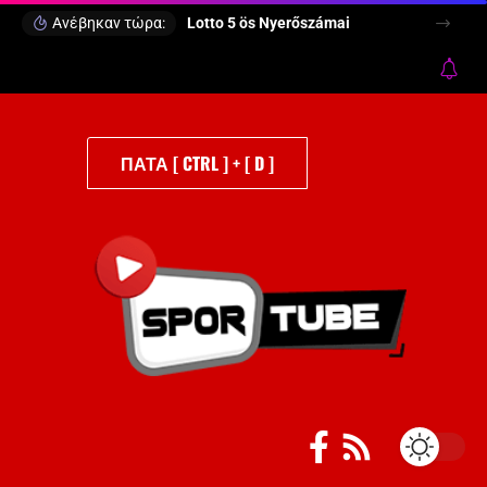
Ανέβηκαν τώρα:
Lotto 5 ös Nyerőszámai
ΠΑΤΑ [ CTRL ] + [ D ]