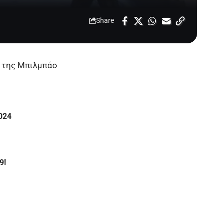
Share
 της Μπιλμπάο
024
9!