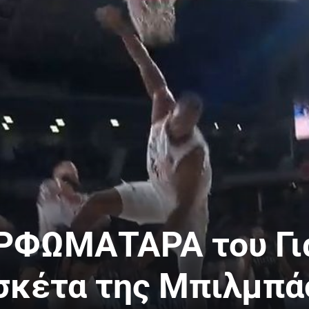
ΦΩΜΑΤΑΡΑ του Για
σκέτα της Μπιλμπά