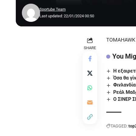
Sportube Team
Last updated: 22/01/2024 00:50
TOMAHAWK Κ
SHARE
You Mig
Η εξαιρετ
Όσα θα γί
Φινλανδία
Ρεάλ Μαδ
Ο ΣΙΝΕΡ Σ
TAGGED:
top