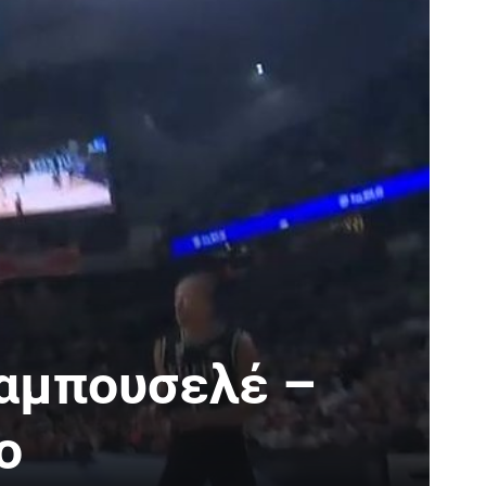
μπουσελέ –
ο