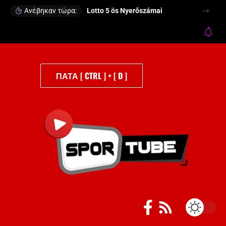
Ανέβηκαν τώρα:
Lotto 5 ös Nyerőszámai
ΠΑΤΑ [ CTRL ] + [ D ]