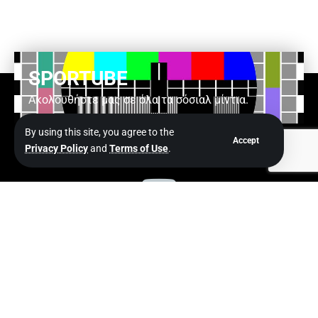
SPORTUBE
Ακολουθήστε μας σε όλα τα σόσιαλ μίντια.
By using this site, you agree to the
Accept
Privacy Policy
and
Terms of Use
.
ΑΚΟΛΟΥΘΗΣΤΕ ΜΑΣ