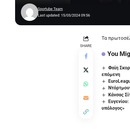
Sportube Team
Last updated: 15/03/2024 09:56
Τα πρωτοσέλ
SHARE
You Mig
Φαίη Σκορ
επόμενη
EuroLeagu
Ντόρτμου
Κάνσας Σί
Ευγενίου:
υπόλογος»