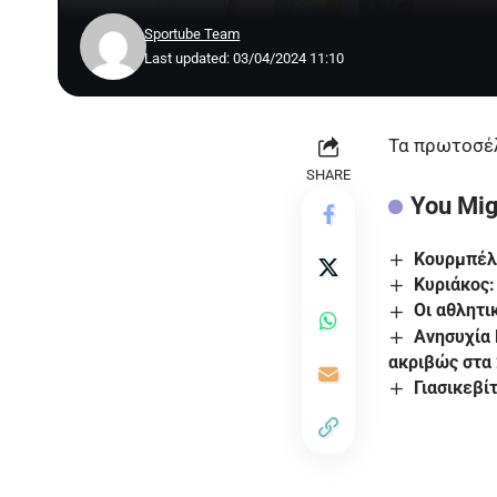
Sportube Team
Last updated: 03/04/2024 11:10
Τα πρωτοσέλ
SHARE
You Mig
Κουρμπέλη
Κυριάκος:
Οι αθλητι
Ανησυχία 
ακριβώς στα
Γιασικεβί