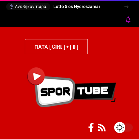
Ανέβηκαν τώρα:
Lotto 5 ös Nyerőszámai
ΠΑΤΑ [ CTRL ] + [ D ]