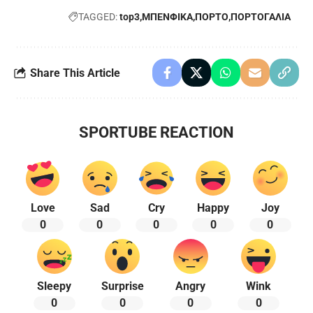
TAGGED:
top3
ΜΠΕΝΦΙΚΑ
ΠΟΡΤΟ
ΠΟΡΤΟΓΑΛΙΑ
Share This Article
SPORTUBE REACTION
Love
Sad
Cry
Happy
Joy
0
0
0
0
0
Sleepy
Surprise
Angry
Wink
0
0
0
0