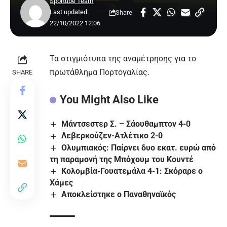
Sportube Team
Last updated:
Share
22/10/2022 12:06
Τα στιγμιότυπα της αναμέτρησης για το
πρωτάθλημα Πορτογαλίας.
SHARE
You Might Also Like
Μάντσεστερ Σ. – Σάουθαμπτον 4-0
Λεβερκούζεν-Ατλέτικο 2-0
Ολυμπιακός: Παίρνει δυο εκατ. ευρώ από
τη παραμονή της Μπόχουμ του Κουντέ
Κολομβία-Γουατεμάλα 4-1: Σκόραρε ο
Χάμες
Αποκλείστηκε ο Παναθηναϊκός