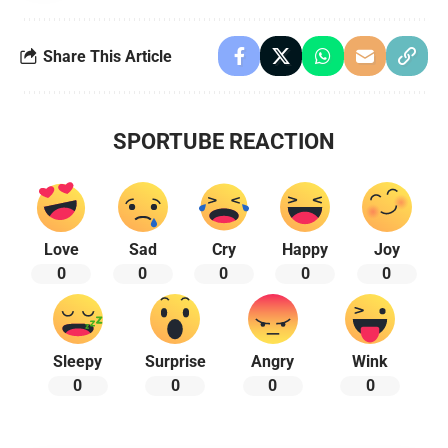
Share This Article
SPORTUBE REACTION
Love
Sad
Cry
Happy
Joy
0
0
0
0
0
Sleepy
Surprise
Angry
Wink
0
0
0
0