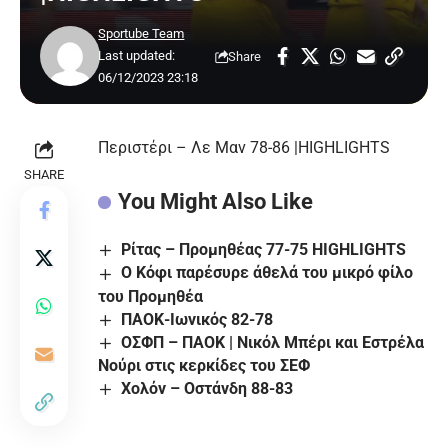
Sportube Team
Last updated:
Share
06/12/2023 23:18
Περιστέρι – Λε Μαν 78-86 |HIGHLIGHTS
SHARE
You Might Also Like
Ρίτας – Προμηθέας 77-75 HIGHLIGHTS
Ο Κόφι παρέσυρε άθελά του μικρό φίλο
του Προμηθέα
ΠΑΟΚ-Ιωνικός 82-78
ΟΣΦΠ – ΠΑΟΚ | Νικόλ Μπέρι και Εστρέλα
Νούρι στις κερκίδες του ΣΕΦ
Χολόν – Οστάνδη 88-83