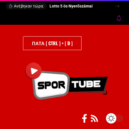
Ανέβηκαν τώρα:
Lotto 5 ös Nyerőszámai
ΠΑΤΑ [ CTRL ] + [ D ]