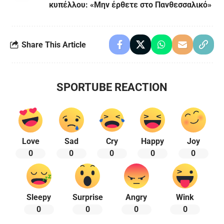
κυπέλλου: «Μην έρθετε στο Πανθεσσαλικό»
Share This Article
SPORTUBE REACTION
Love
Sad
Cry
Happy
Joy
0
0
0
0
0
Sleepy
Surprise
Angry
Wink
0
0
0
0