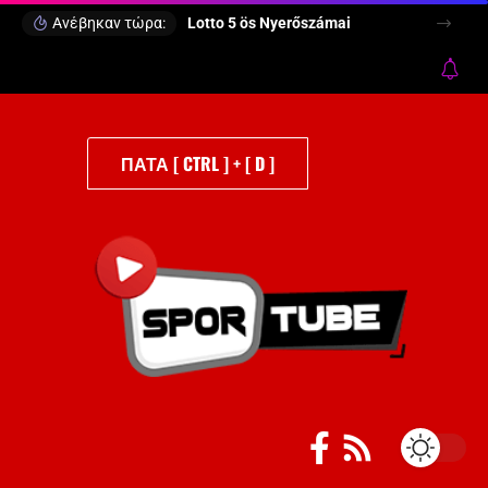
Ανέβηκαν τώρα:
Lotto 5 ös Nyerőszámai
ΠΑΤΑ [ CTRL ] + [ D ]