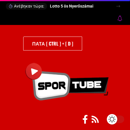
Ανέβηκαν τώρα:
Lotto 5 ös Nyerőszámai
ΠΑΤΑ [ CTRL ] + [ D ]