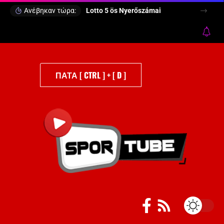
Ανέβηκαν τώρα:
Lotto 5 ös Nyerőszámai
ΠΑΤΑ [ CTRL ] + [ D ]