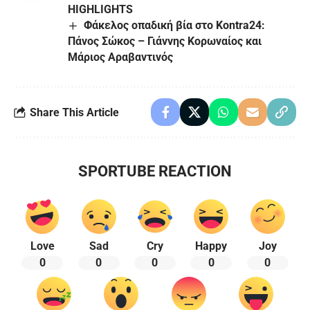
HIGHLIGHTS
Φάκελος οπαδική βία στο Kontra24:
Πάνος Σώκος – Γιάννης Κορωναίος και
Μάριος Αραβαντινός
Share This Article
SPORTUBE REACTION
Love
Sad
Cry
Happy
Joy
0
0
0
0
0