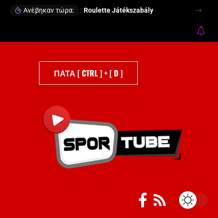
Ανέβηκαν τώρα:
Roulette Játékszabály
ΠΑΤΑ [ CTRL ] + [ D ]