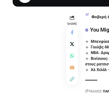
Φοβερή έ
SHARE
You Mig
Μπενφίκα 
Γουλβς-Μά
NBA: Δραμ
Βινίσιους
στους ρατσισ
Αλ Χιλάλ 
TAGGED:
ΠΑΝ