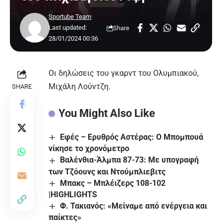
Sportube Team
Last updated:
Share
28/01/2024 00:36
Οι δηλώσεις του γκαρντ του Ολυμπιακού,
Μιχάλη Λούντζη.
SHARE
You Might Also Like
Εφές – Ερυθρός Αστέρας: Ο Μπομπουά
νίκησε το χρονόμετρο
Βαλένθια-Άλμπα 87-73: Με υπογραφή
των Τζόουνς και Ντούμπλιεβιτς
Μπακς – Μπλέιζερς 108-102
|HIGHLIGHTS
Φ. Τακιανός: «Μείναμε από ενέργεια και
παίκτες»