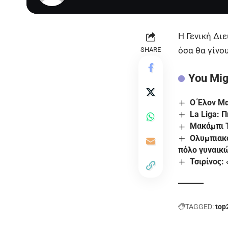
Η Γενική Δι
όσα θα γίνο
SHARE
You Mig
Ο Έλον Μα
La Liga: 
Μακάμπι Τ
Ολυμπιακό
πόλο γυναικ
Τσιρίνος:
TAGGED:
top