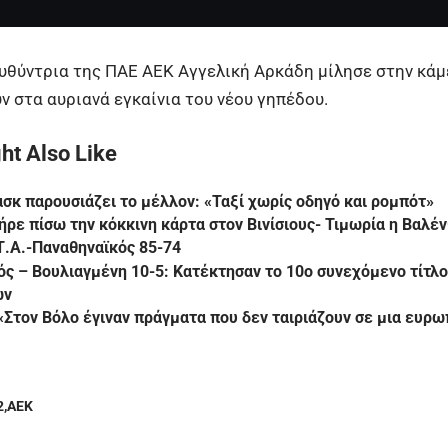
ευθύντρια της ΠΑΕ ΑΕΚ Αγγελική Αρκάδη μίλησε στην κάμ
υν στα αυριανά εγκαίνια του νέου γηπέδου.
ht Also Like
σκ παρουσιάζει το μέλλον: «Ταξί χωρίς οδηγό και ρομπότ»
Πήρε πίσω την κόκκινη κάρτα στον Βινίσιους- Τιμωρία η Βαλέν
.Α.-Παναθηναϊκός 85-74
ς – Βουλιαγμένη 10-5: Κατέκτησαν το 10ο συνεχόμενο τίτλο
ών
 «Στον Βόλο έγιναν πράγματα που δεν ταιριάζουν σε μια ευρ
2
ΑΕΚ