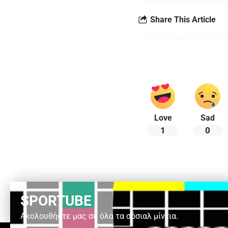
Share This Article
Love
Sad
1
0
SPORTUBE
Ακολουθήστε μας σε όλα τα σόσιαλ μίντια.