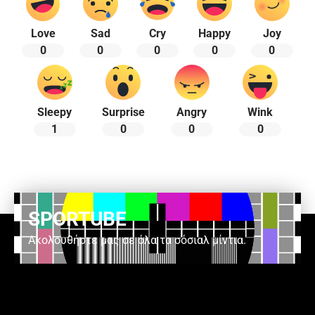
Love
Sad
Cry
Happy
Joy
0
0
0
0
0
Sleepy
Surprise
Angry
Wink
1
0
0
0
SPORTUBE
Ακολουθήστε μας σε όλα τα σόσιαλ μίντια.