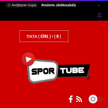
Ανέβηκαν τώρα:
Roulette Játékszabály
ΠΑΤΑ [ CTRL ] + [ D ]