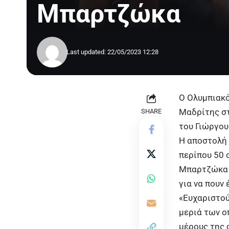
Μπαρτζώκα
Last updated: 22/05/2023 12:28
Ο
Ολυμπιακ
Μαδρίτης στ
SHARE
του
Γιώργο
Η αποστολή 
περίπου 50 
Μπαρτζώκα κ
για να πουν
«Ευχαριστού
μεριά των ο
μέρους της 