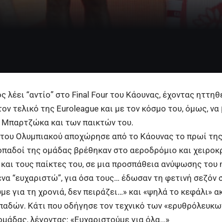
ός
λέει “αντίο” στο
Final Four
του Κάουνας, έχοντας ηττηθ
ον τελικό της
Euroleague
και με τον κόσμο του, όμως, να
υ Μπαρτζώκα
και των παικτών του.
του Ολυμπιακού αποχώρησε από το Κάουνας το πρωί της 
οπαδοί της ομάδας βρέθηκαν στο αεροδρόμιο και χειροκ
αι τους παίκτες του, σε μια προσπάθεια ανύψωσης του η
 ένα “ευχαριστώ”, για όσα τους… έδωσαν τη φετινή σεζόν
με για τη χρονιά, δεν πειράζει…» και «ψηλά το κεφάλι» 
παδών. Κάτι που οδήγησε τον τεχνικό των «ερυθρόλευκων
ομάδας, λέγοντας: «Ευχαριστούμε για όλα…»