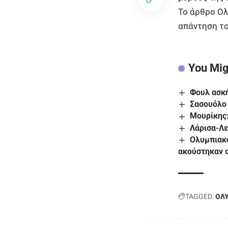
To άρθρο
Ολ
απάντηση τ
You Mig
Φουλ ασκή
Σασουόλο 
Μουρίκης:
Λάρισα-Λε
Ολυμπιακό
ακούστηκαν 
TAGGED:
ΟΛ