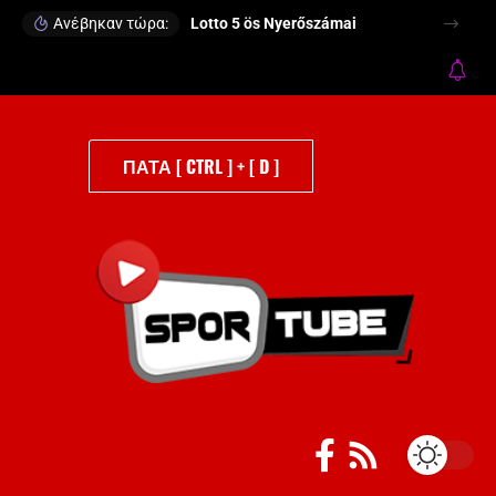
Ανέβηκαν τώρα:
Lotto 5 ös Nyerőszámai
ΠΑΤΑ [ CTRL ] + [ D ]