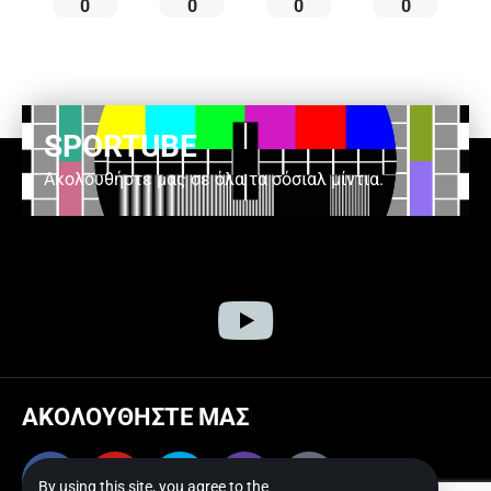
0
0
0
0
SPORTUBE
Ακολουθήστε μας σε όλα τα σόσιαλ μίντια.
ΑΚΟΛΟΥΘΗΣΤΕ ΜΑΣ
By using this site, you agree to the