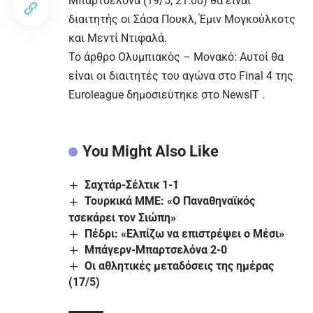
Μπαρτσελόνα (19/5, 21:00) θα είναι
διαιτητής οι Σάσα Πουκλ, Έμιν Μογκούλκοτς
και Μεντί Ντιφαλά.
To άρθρο
Ολυμπιακός – Μονακό: Αυτοί θα
είναι οι διαιτητές του αγώνα στο Final 4 της
Euroleague
δημοσιεύτηκε στο
NewsIT
.
You Might Also Like
Σαχτάρ-Σέλτικ 1-1
Τουρκικά ΜΜΕ: «Ο Παναθηναϊκός
τσεκάρει τον Σιώπη»
Πέδρι: «Ελπίζω να επιστρέψει ο Μέσι»
Μπάγερν-Μπαρτσελόνα 2-0
Οι αθλητικές μεταδόσεις της ημέρας
(17/5)