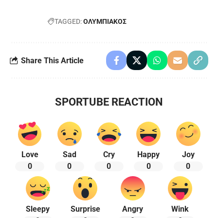
TAGGED:
ΟΛΥΜΠΙΑΚΟΣ
Share This Article
SPORTUBE REACTION
Love
Sad
Cry
Happy
Joy
0
0
0
0
0
Sleepy
Surprise
Angry
Wink