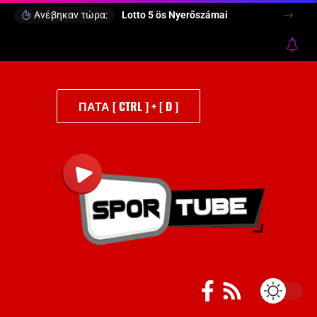
Ανέβηκαν τώρα:
Lotto 5 ös Nyerőszámai
ΠΑΤΑ [ CTRL ] + [ D ]