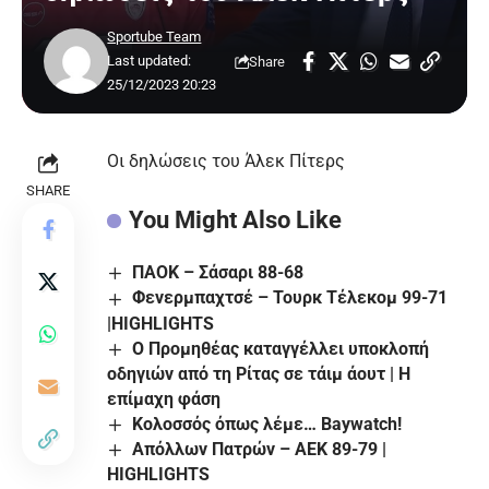
Sportube Team
Last updated:
Share
25/12/2023 20:23
Οι δηλώσεις του Άλεκ Πίτερς
SHARE
You Might Also Like
ΠΑΟΚ – Σάσαρι 88-68
Φενερμπαχτσέ – Τουρκ Τέλεκομ 99-71
|HIGHLIGHTS
Ο Προμηθέας καταγγέλλει υποκλοπή
οδηγιών από τη Ρίτας σε τάιμ άουτ | Η
επίμαχη φάση
Κολοσσός όπως λέμε… Baywatch!
Απόλλων Πατρών – ΑΕΚ 89-79 |
HIGHLIGHTS