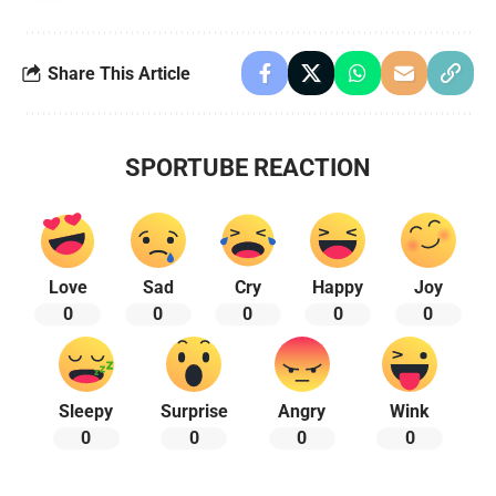
Share This Article
SPORTUBE REACTION
Love
Sad
Cry
Happy
Joy
0
0
0
0
0
Sleepy
Surprise
Angry
Wink
0
0
0
0