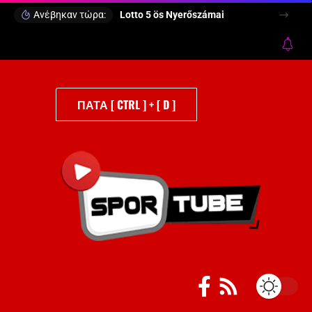
Ανέβηκαν τώρα:
Lotto 5 ös Nyerőszámai
ΠΑΤΑ [ CTRL ] + [ D ]