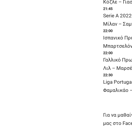
Κόζλε – Για
21:45
Serie A 2022
Μίλαν – Σαμ
22:00
Ισπανικό Π
Μπαρτσελόνα
22:00
Γαλλικό Πρ
Λιλ – Μαρσέ
22:30
Liga Portuga
Φαμαλικάο –
Για να μαθα
μας στο
Fac