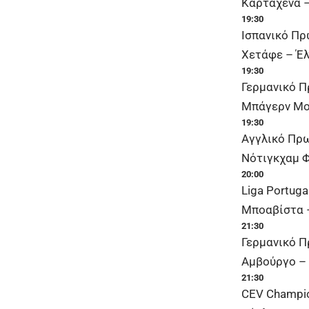
Καρταχένα –
19:30
Ισπανικό Π
Χετάφε – Έλ
19:30
Γερμανικό 
Μπάγερν Μον
19:30
Αγγλικό Πρ
Νότιγκχαμ Φ
20:00
Liga Portuga
Μποαβίστα 
21:30
Γερμανικό Π
Αμβούργο – 
21:30
CEV Champi