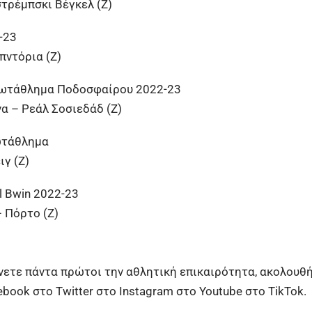
στρέμπσκι Βέγκελ (Ζ)
-23
πντόρια (Ζ)
ρωτάθλημα Ποδοσφαίρου 2022-23
 – Ρεάλ Σοσιεδάδ (Ζ)
ωτάθλημα
ιγ (Ζ)
l Bwin 2022-23
 Πόρτο (Ζ)
ίνετε πάντα πρώτοι την αθλητική επικαιρότητα, ακολουθ
ebook
στο
Twitter
στο
Instagram
στο
Youtube
στο
TikTok.