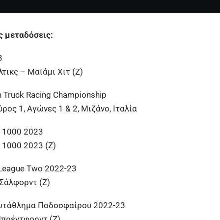
ς μεταδόσεις:
3
τικς – Μαϊάμι Χιτ (Ζ)
n Truck Racing Championship
ύρος 1, Αγώνες 1 & 2, Μιζάνο, Ιταλία
 1000 2023
 1000 2023 (Ζ)
 League Two 2022-23
Σάλφορντ (Ζ)
ωτάθλημα Ποδοσφαίρου 2022-23
πρέντφορντ (Ζ)