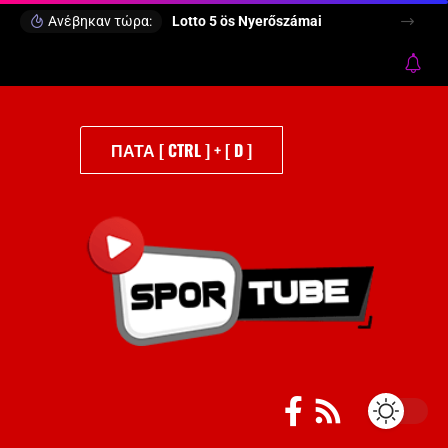
Ανέβηκαν τώρα:
Lotto 5 ös Nyerőszámai
ΠΑΤΑ [ CTRL ] + [ D ]