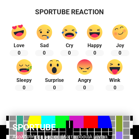
SPORTUBE REACTION
Love
Sad
Cry
Happy
Joy
0
0
0
0
0
Sleepy
Surprise
Angry
Wink
0
0
0
0
SPORTUBE
Ακολουθήστε μας σε όλα τα σόσιαλ μίντια.