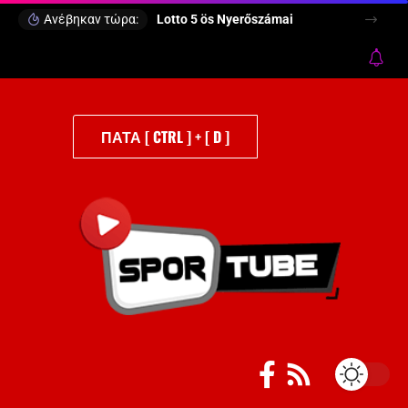
Ανέβηκαν τώρα:
Lotto 5 ös Nyerőszámai
ΠΑΤΑ [ CTRL ] + [ D ]