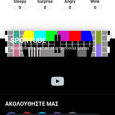
Sleepy
Surprise
Angry
Wink
0
0
0
0
SPORTUBE
Ακολουθήστε μας σε όλα τα σόσιαλ μίντια.
ΑΚΟΛΟΥΘΗΣΤΕ ΜΑΣ