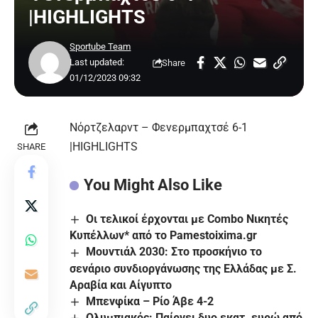
|HIGHLIGHTS
Sportube Team
Last updated:
Share
01/12/2023 09:32
Νόρτζελαρντ – Φενερμπαχτσέ 6-1
|HIGHLIGHTS
SHARE
You Might Also Like
Οι τελικοί έρχονται με Combo Νικητές
Κυπέλλων* από το Pamestoixima.gr
Μουντιάλ 2030: Στο προσκήνιο το
σενάριο συνδιοργάνωσης της Ελλάδας με Σ.
Αραβία και Αίγυπτο
Μπενφίκα – Ρίο Άβε 4-2
Ολυμπιακός: Παίρνει δυο εκατ. ευρώ από