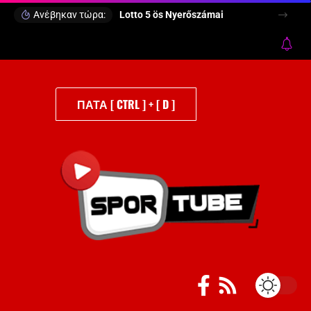
Ανέβηκαν τώρα:
Lotto 5 ös Nyerőszámai
ΠΑΤΑ [ CTRL ] + [ D ]